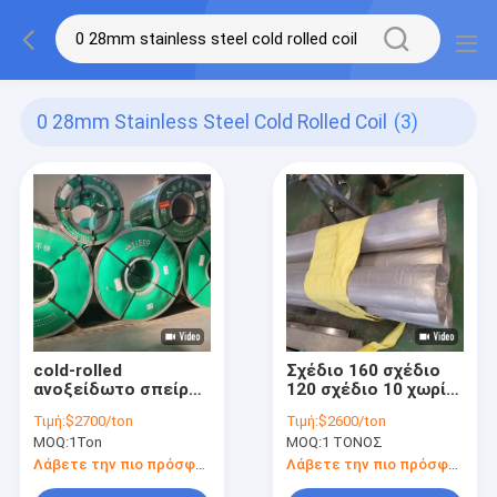
0 28mm Stainless Steel Cold Rolled Coil
(3)
cold-rolled
Σχέδιο 160 σχέδιο
ανοξείδωτο σπείρα
120 σχέδιο 10 χωρίς
316 βαθμός 410 1mm
συγκόλληση
Τιμή:
$2700/ton
Τιμή:
$2600/ton
3mm 0.28mm 304
σωλήνας 28mm
MOQ:
1Ton
MOQ:
1 ΤΟΝΟΣ
σπείρα SS 202
σωλήνας Astm SS
ανοξείδωτου 35mm
Λάβετε την πιο πρόσφατη τιμή
Λάβετε την πιο πρόσφατη τιμή
25mm OD