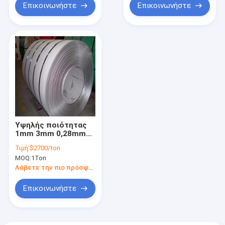
Επικοινωνήστε
Επικοινωνήστε
Υψηλής ποιότητας
1mm 3mm 0,28mm
SS 420 J2 201 321
Τιμή:
$2700/ton
430 304 304L Πηνίο
MOQ:
1Ton
σωλήνων από
ανοξείδωτο χάλυβα
Λάβετε την πιο πρόσφατη τιμή
Επικοινωνήστε