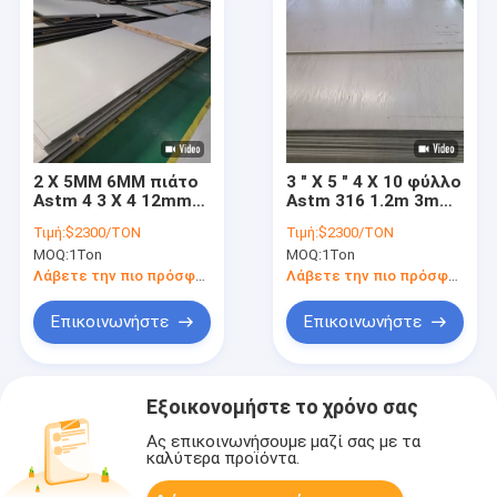
2 X 5MM 6MM πιάτο
3 " Χ 5 " 4 X 10 φύλλο
Astm 4 3 X 4 12mm
Astm 316 1.2m 3m
1/8 ανοξείδωτου 316
ανοξείδωτου 316
Τιμή:
$2300/TON
Τιμή:
$2300/TON
201 316 304
2mm 3mm που
MOQ:
1Ton
MOQ:
1Ton
διατρυπιούνται
Λάβετε την πιο πρόσφατη τιμή
Λάβετε την πιο πρόσφατη τιμή
Επικοινωνήστε
Επικοινωνήστε
Εξοικονομήστε το χρόνο σας
Ας επικοινωνήσουμε μαζί σας με τα
καλύτερα προϊόντα.