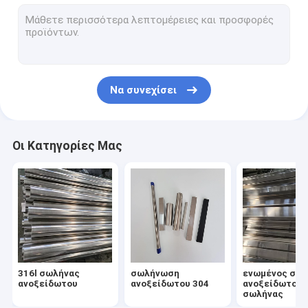
304 φύλλο ανοξείδωτου
316l φύλλο ανοξείδωτου
πιάτο ανοξείδωτου 316
Να συνεχίσει
φύλλο ανοξείδωτου καθρεφτών
βουρτσισμένο φύλλο ανοξείδωτου
Οι Κατηγορίες Μας
σπείρα ανοξείδωτου
Σωλήνας κραμάτων αργιλίου
Φύλλο κραμάτων αργιλίου
Σπείρα κραμάτων αργιλίου
316l σωλήνας
σωλήνωση
ενωμένος στε
συναρμολογήσεις ανοξείδωτου
ανοξείδωτου
ανοξείδωτου 304
ανοξείδωτο
σωλήνας