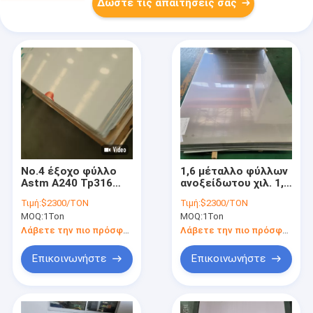
Δώστε τις απαιτήσεις σας
No.4 έξοχο φύλλο
1,6 μέταλλο φύλλων
Astm A240 Tp316
ανοξείδωτου χιλ. 1,5
ανοξείδωτου 316
χιλ. 303 302 316 για
Τιμή:
$2300/TON
Τιμή:
$2300/TON
3mm με τη
τους τοίχους
MOQ:
1Ton
MOQ:
1Ton
συσκευασία PVC
κουζινών
Λάβετε την πιο πρόσφατη τιμή
Λάβετε την πιο πρόσφατη τιμή
Επικοινωνήστε
Επικοινωνήστε