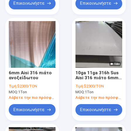
Επικοινωνήστε
Επικοινωνήστε
6mm Aisi 316 πιάτο
10ga 11ga 316h Sus
ανοξείδωτου
Aisi 316 πιάτο 6mm
παχιά επιφάνεια 3m
Τιμή:
$2300/TON
Τιμή:
$2300/TON
ανοξείδωτου NO.1
MOQ:
1Ton
MOQ:
1Ton
πλάτος
Λάβετε την πιο πρόσφατη τιμή
Λάβετε την πιο πρόσφατη τιμή
Επικοινωνήστε
Επικοινωνήστε