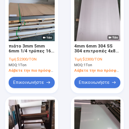
πιάτο 3mm 5mm
4mm 6mm 304 SS
6mm 1/4 τρύπες 16
304 επιτροπές 4x8
μετρητής 304
Astm φύλλων
Τιμή:
$2300/TON
Τιμή:
$2300/TON
ανοξείδωτου 410
ανοξείδωτου
MOQ:
1Ton
MOQ:
1Ton
420 430 316l φύλλο
ανοξείδωτου πιάτων
ανοξείδωτου
Λάβετε την πιο πρόσφατη τιμή
Λάβετε την πιο πρόσφατη τιμή
Επικοινωνήστε
Επικοινωνήστε
Σπίτι
Προϊόντα
Βίντεο