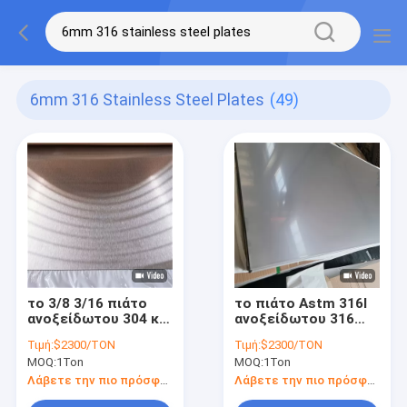
6mm 316 Stainless Steel Plates
(49)
το 3/8 3/16 πιάτο
το πιάτο Astm 316l
ανοξείδωτου 304 και
ανοξείδωτου 316
316 διατρύπησε
6mm 5mm καλύπτει
Τιμή:
$2300/TON
Τιμή:
$2300/TON
10MM 6mm 14 φύλλο
12 11 το μετρητή 10
MOQ:
1Ton
MOQ:
1Ton
ανοξείδωτου GA
φύλλο ανοξείδωτου
18Ga
μετρητών
Λάβετε την πιο πρόσφατη τιμή
Λάβετε την πιο πρόσφατη τιμή