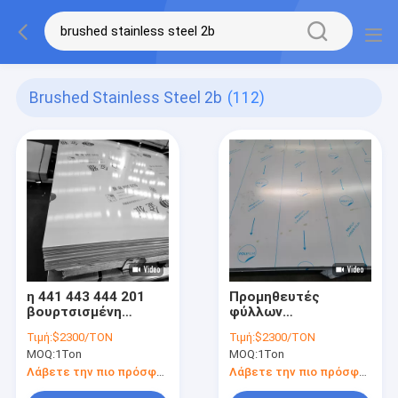
Brushed Stainless Steel 2b
(112)
η 441 443 444 201
Προμηθευτές
βουρτσισμένη
φύλλων
επιτροπή
ανοξείδωτου TP304
Τιμή:
$2300/TON
Τιμή:
$2300/TON
ανοξείδωτου 304l
AISI304 316l 1.5mm
MOQ:
1Ton
MOQ:
1Ton
316l βούρτσισε το
3mm βουρτσισμένοι
πιάτο 2b χάλυβα που
Λάβετε την πιο πρόσφατη τιμή
Λάβετε την πιο πρόσφατη τιμή
τελείωσαν