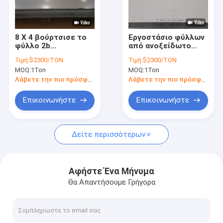
Σχετικά με εμάς
Επισκεψή εργοστασίου
8 X 4 βούρτσισε το
Εργοστάσιο φύλλων
φύλλο 2b
από ανοξείδωτο
Έλεγχος ποιότητας
ανοξείδωτου 304
χάλυβα αριθ.
Τιμή:
$2300/TON
Τιμή:
$2300/TON
4mm 3mm 2mm
MOQ:
1Ton
MOQ:
1Ton
τελειώνει το πιάτο
Ζητήστε μια προσφορά
310 Ss316
Λάβετε την πιο πρόσφατη τιμή
Λάβετε την πιο πρόσφατη τιμή
Επικοινωνήστε
Επικοινωνήστε
316l σωλήνας ανοξείδωτου
Δείτε περισσότερων
σωλήνωση ανοξείδωτου 304
ενωμένος στενά ανοξείδωτο σωλήνας
Αφήστε Ένα Μήνυμα
Θα Απαντήσουμε Γρήγορα
χωρίς συγκόλληση σωλήνας SS
Φύλλο μετάλλων ανοξείδωτου