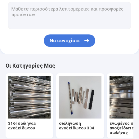
304 φύλλο ανοξείδωτου
316l φύλλο ανοξείδωτου
πιάτο ανοξείδωτου 316
Να συνεχίσει
φύλλο ανοξείδωτου καθρεφτών
βουρτσισμένο φύλλο ανοξείδωτου
Οι Κατηγορίες Μας
σπείρα ανοξείδωτου
Σωλήνας κραμάτων αργιλίου
Φύλλο κραμάτων αργιλίου
Σπείρα κραμάτων αργιλίου
316l σωλήνας
σωλήνωση
ενωμένος στε
συναρμολογήσεις ανοξείδωτου
ανοξείδωτου
ανοξείδωτου 304
ανοξείδωτο
σωλήνας