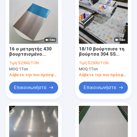
16 ο μετρητής 430
18/10 βούρτσισε τη
βουρτσισμένο
βούρτσα 304 SS
φύλλο 1 χιλ. παχύ
ανοξείδωτου
Τιμή:
$2300/TON
Τιμή:
$2300/TON
No.4 ανοξείδωτου
τελειώνει
MOQ:
1Ton
MOQ:
1Ton
τελειώνει
βουρτσισμένο το
ελασματοποιημένο
φύλλο ανοξείδωτο
Λάβετε την πιο πρόσφατη τιμή
Λάβετε την πιο πρόσφατη τιμή
εν ψυχρώ
φύλλο
Επικοινωνήστε
Επικοινωνήστε
Σπίτι
Προϊόντα
Βίντεο