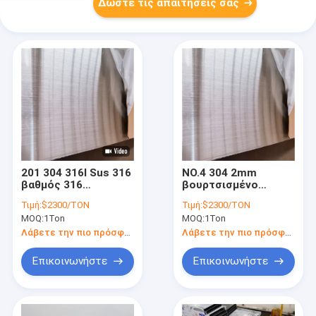
Δώστε τις απαιτήσεις σας
201 304 316l Sus 316
NO.4 304 2mm
βαθμός 316
βουρτσισμένο
βουρτσισμένη NO.4
φύλλο 20 μετρητής
Τιμή:
$2300/TON
Τιμή:
$2300/TON
επιτροπή #4 πιάτων
0,036 12 X 5
MOQ:
1Ton
MOQ:
1Ton
ανοξείδωτου
ανοξείδωτου
ανοξείδωτου
Λάβετε την πιο πρόσφατη τιμή
Λάβετε την πιο πρόσφατη τιμή
Επικοινωνήστε
Επικοινωνήστε