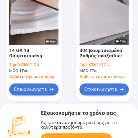
14 GA 13
304 βουρτσισμένο
βουρτσισμένη
βαθμός ανοξείδωτο
επιτροπή 201
που καλύπτει 0,9 SS
Τιμή:
$2300/TON
Τιμή:
$2300/TON
μετάλλων φύλλων
με σεντόνι 304
MOQ:
1Ton
MOQ:
1Ton
ανοξείδωτου GA 4x8
διατρυπημένου χιλ.
πιάτο 202 316 SS
συνόλου φύλλων
Λάβετε την πιο πρόσφατη τιμή
Λάβετε την πιο πρόσφατη τιμή
καυτό - κυλημένος
σκληρού
Επικοινωνήστε
Επικοινωνήστε
Εξοικονομήστε το χρόνο σας
Ας επικοινωνήσουμε μαζί σας με τα
καλύτερα προϊόντα.