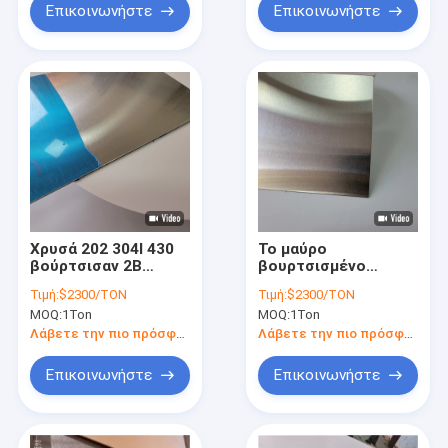
Επικοινωνήστε
Επικοινωνήστε
Χρυσά 202 304l 430
Το μαύρο
βούρτσισαν 2B
βουρτσισμένο
φύλλων 4 X 8
μέταλλο φύλλων
Τιμή:
$2300/TON
Τιμή:
$2300/TON
ανοξείδωτου
ανοξείδωτου 2mm
MOQ:
1Ton
MOQ:
1Ton
ανοξείδωτο 202 BA
48 X 96 βούρτσισε
#4 φύλλο
την επιτροπή 403f
Λάβετε την πιο πρόσφατη τιμή
Λάβετε την πιο πρόσφατη τιμή
404 409 430f χάλυβα
Επικοινωνήστε
Επικοινωνήστε