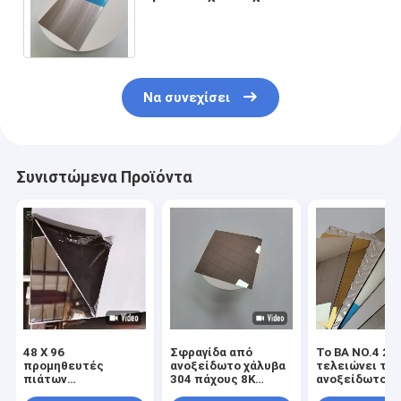
ανοξείδωτου τελειώνει
ελασματοποιημένο εν ψυχρώ
Να συνεχίσει
Συνιστώμενα Προϊόντα
48 X 96
Σφραγίδα από
Το BA NO.4 2B
προμηθευτές
ανοξείδωτο χάλυβα
τελειώνει το 
πιάτων
304 πάχους 8K
ανοξείδωτου 
ανοξείδωτου 309s
0,3mm με
410 φύλλο SS 