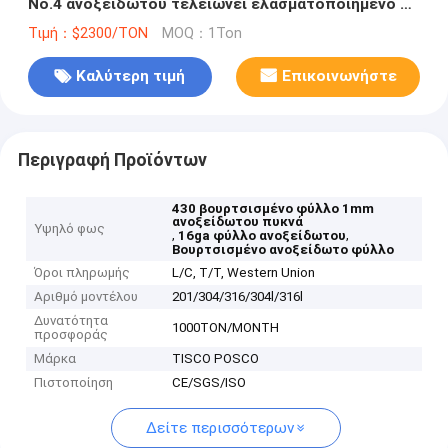
No.4 ανοξείδωτου τελειώνει ελασματοποιημένο εν
ψυχρώ
Τιμή：$2300/TON
MOQ：1Ton
Καλύτερη τιμή
Επικοινωνήστε
Περιγραφή Προϊόντων
430 βουρτσισμένο φύλλο 1mm
ανοξείδωτου πυκνά
Υψηλό φως
,
,
16ga φύλλο ανοξείδωτου
Βουρτσισμένο ανοξείδωτο φύλλο
Όροι πληρωμής
L/C, T/T, Western Union
Αριθμό μοντέλου
201/304/316/304l/316l
Δυνατότητα
1000TON/MONTH
προσφοράς
Μάρκα
TISCO POSCO
Πιστοποίηση
CE/SGS/ISO
Δείτε περισσότερων