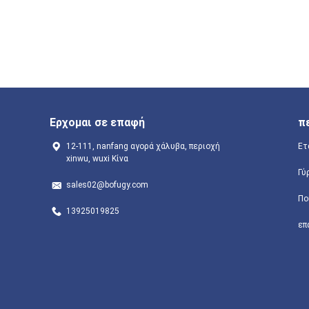
Ερχομαι σε επαφή
π
12-111, nanfang αγορά χάλυβα, περιοχή
Ετ
xinwu, wuxi Κίνα
Γύ
sales02@bofugy.com
Πο
13925019825
επ