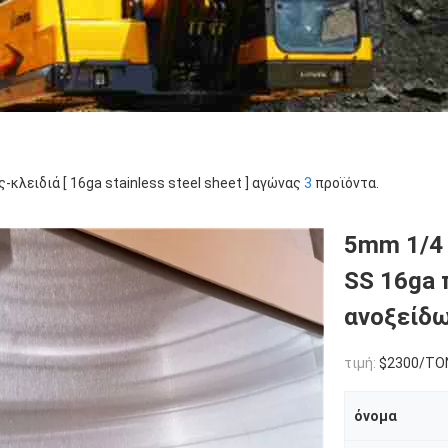
ς-κλειδιά [ 16ga stainless steel sheet ] αγώνας
3
προϊόντα.
5mm 1/4 
SS 16ga 
ανοξείδ
τιμή:
$2300/TO
όνομα