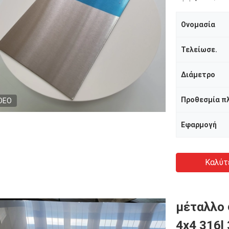
Ονομασία
Τελείωσε.
Διάμετρο
Προθεσμία π
DEO
Εφαρμογή
Καλύτ
μέταλλο
4x4 316l