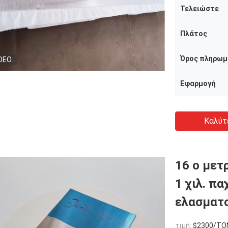
Τελειώστε
Πλάτος
Όρος πληρωμ
DEO
Εφαρμογή
Καλύτ
16 ο μετ
1 χιλ. π
ελασματ
τιμή:
$2300/TO