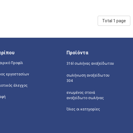
Total 1 page
ερίπου
Προϊόντα
αιρικό Προφίλ
316l σωλήνας ανοξείδωτου
ρος εργοστασίων
σωλήνωση ανοξείδωτου
304
ιοτικός έλεγχος
ενωμένος στενά
αφή
ανοξείδωτο σωλήνας
Όλες οι κατηγορίες