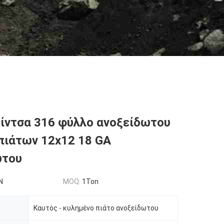
ίντσα 316 φύλλο ανοξείδωτου
πιάτων 12x12 18 GA
ωτου
N
MOQ:
1Ton
Καυτός - κυλημένο πιάτο ανοξείδωτου