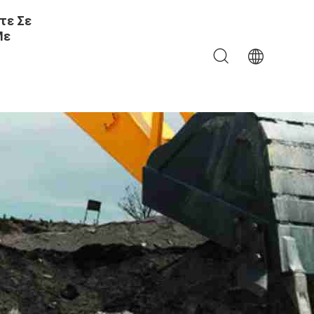
τε Σε
Με