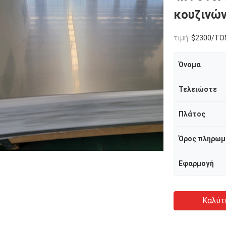
κουζινώ
τιμή:
$2300/TO
Όνομα
Τελειώστε
Πλάτος
Όρος πληρωμ
Εφαρμογή
Καλύτ