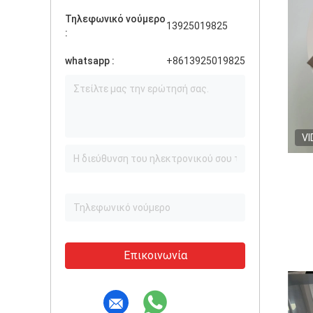
Τηλεφωνικό νούμερο
13925019825
:
whatsapp :
+8613925019825
VI
Επικοινωνία