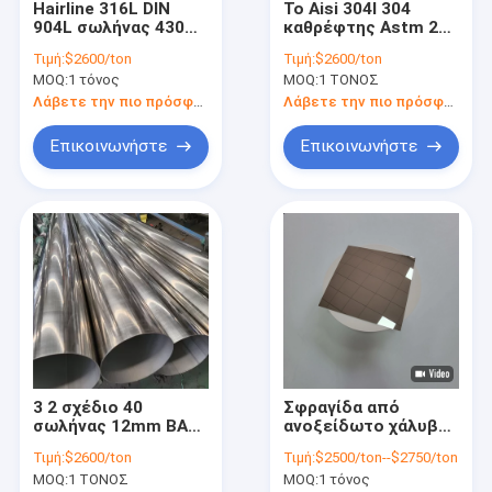
Hairline 316L DIN
Το Aisi 304l 304
Σχετικά με εμάς
904L σωλήνας 430
καθρέφτης Astm 2b
420j2 420j1 410 5mm
No.4 τριχοειδών
Τιμή:
$2600/ton
Τιμή:
$2600/ton
ανοξείδωτου σατέν
σωλήνων
Επισκεψή εργοστασίου
MOQ:
1 τόνος
MOQ:
1 ΤΟΝΟΣ
ανοξείδωτου
τελειώνει τη
Λάβετε την πιο πρόσφατη τιμή
Λάβετε την πιο πρόσφατη τιμή
Έλεγχος ποιότητας
σωλήνωση 304 SS
Επικοινωνήστε
Επικοινωνήστε
Ζητήστε μια προσφορά
316l σωλήνας ανοξείδωτου
σωλήνωση ανοξείδωτου 304
ενωμένος στενά ανοξείδωτο σωλήνας
3 2 σχέδιο 40
Σφραγίδα από
χωρίς συγκόλληση σωλήνας SS
σωλήνας 12mm BA
ανοξείδωτο χάλυβα
Sa 213 Tp 316l
304 πάχους 8K
Φύλλο μετάλλων ανοξείδωτου
Τιμή:
$2600/ton
Τιμή:
$2500/ton--$2750/ton
ανοξείδωτου 316
0,3mm με εξαιρετική
MOQ:
1 ΤΟΝΟΣ
MOQ:
1 τόνος
13mm 14mm 15mm
διαμόρφωση