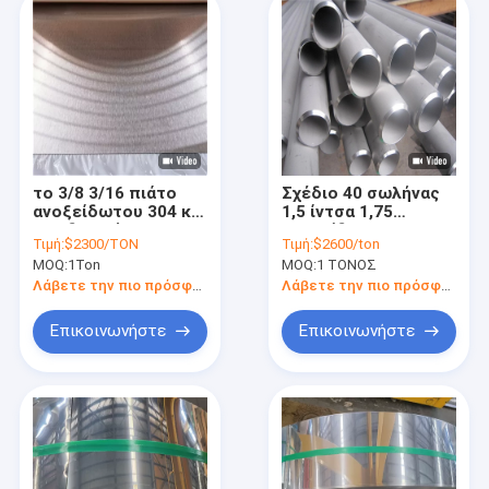
το 3/8 3/16 πιάτο
Σχέδιο 40 σωλήνας
ανοξείδωτου 304 και
1,5 ίντσα 1,75
316 διατρύπησε
ανοξείδωτου 316l
Τιμή:
$2300/TON
Τιμή:
$2600/ton
10MM 6mm 14 φύλλο
σωλήνωση
MOQ:
1Ton
MOQ:
1 ΤΟΝΟΣ
ανοξείδωτου GA
εξάτμισης
18Ga
ανοξείδωτου καυτή -
Λάβετε την πιο πρόσφατη τιμή
Λάβετε την πιο πρόσφατη τιμή
κυλημένος
Επικοινωνήστε
Επικοινωνήστε