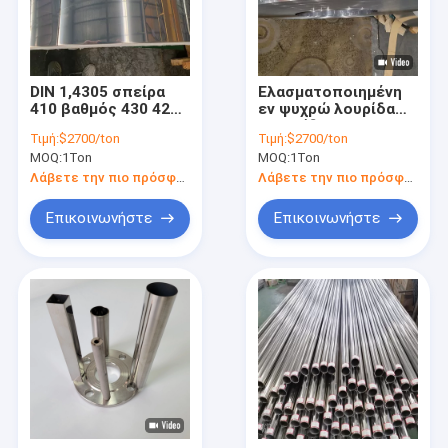
DIN 1,4305 σπείρα
Ελασματοποιημένη
410 βαθμός 430 420
εν ψυχρώ λουρίδα
316l 309s 310s
ανοξείδωτου στη
Τιμή:
$2700/ton
Τιμή:
$2700/ton
ανοξείδωτου cold-
σπείρα 50mm
MOQ:
1Ton
MOQ:
1Ton
rolled
πλάτος 60mm 80mm
100mm
Λάβετε την πιο πρόσφατη τιμή
Λάβετε την πιο πρόσφατη τιμή
Επικοινωνήστε
Επικοινωνήστε
Σπίτι
Προϊόντα
Βίντεο