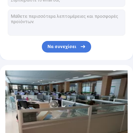
38.1MM 1 1/2 ανοξείδωτο 304 άνευ ραφής σωλήνωση ανοξείδωτου σωλήνων 316l 316 που γυαλίζεται
1/8 λουρίδα 150mm ανοξείδωτου
3 λουρίδες μετάλλων ανοξείδωτου ίντσας 10mm λουρίδες SS για τους κατασκευαστές λουρίδων χάλυβα επίπλων
2B τελειώστε το βαθμό 201 σπειρών ανοξείδωτου 430 420 γαλβανισμένο πιάτο χάλυβα καυτής εμβύθισης 304 316l
304 440c 430 πιάτο ASTM Sus Aisi φύλλων ρόλων σπειρών ανοξείδωτου 410
Να συνεχίσει
λουρίδα 1.2mm ανοξείδωτου 316 304