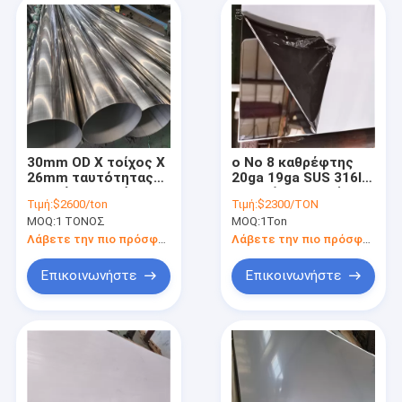
30mm OD Χ τοίχος Χ
ο Νο 8 καθρέφτης
26mm ταυτότητας
20ga 19ga SUS 316l
ενωμένη στενά SS
τελειώνει το φύλλο
Τιμή:
$2600/ton
Τιμή:
$2300/TON
συγκόλληση 310s
0.5mm ανοξείδωτου
MOQ:
1 ΤΟΝΟΣ
MOQ:
1Ton
317l SUS AISI 2mm
φύλλο καθρεφτών
σωλήνων σωλήνων
SS
Λάβετε την πιο πρόσφατη τιμή
Λάβετε την πιο πρόσφατη τιμή
ανοξείδωτη
Επικοινωνήστε
Επικοινωνήστε