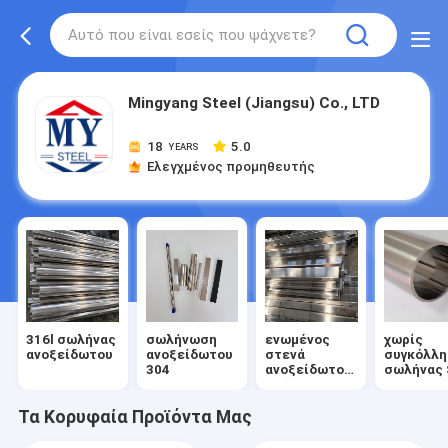
Mingyang Steel (Jiangsu) Co., LTD
18
5.0
YEARS
Ελεγχμένος προμηθευτής
316l σωλήνας
σωλήνωση
ενωμένος
χωρίς
ανοξείδωτου
ανοξείδωτου
στενά
συγκόλλ
304
ανοξείδωτο
σωλήνας
σωλήνας
Τα Κορυφαία Προϊόντα Μας