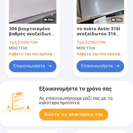
304 βουρτσισμένο
το πιάτο Astm 316l
βαθμός ανοξείδωτο
ανοξείδωτου 316
που καλύπτει 0,9 SS
6mm 5mm καλύπτει
Τιμή:
$2300/TON
Τιμή:
$2300/TON
με σεντόνι 304
12 11 το μετρητή 10
MOQ:
1Ton
MOQ:
1Ton
διατρυπημένου χιλ.
φύλλο ανοξείδωτου
συνόλου φύλλων
μετρητών
Λάβετε την πιο πρόσφατη τιμή
Λάβετε την πιο πρόσφατη τιμή
σκληρού
Επικοινωνήστε
Επικοινωνήστε
Εξοικονομήστε το χρόνο σας
Ας επικοινωνήσουμε μαζί σας με τα
καλύτερα προϊόντα.
Δώστε τις απαιτήσεις σας