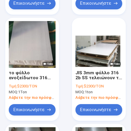
Επικοινωνήστε
Επικοινωνήστε
το φύλλο
JIS 3mm φύλλο 316
ανοξείδωτου 316
2b SS τελειώνουν το
24x36 2mm
πιάτο ανοξείδωτου
Τιμή:
$2300/TON
Τιμή:
$2300/TON
διατρύπησε 14 το
MOQ:
1Ton
MOQ:
1ton
μετρητή 12 φύλλο
ανοξείδωτου
Λάβετε την πιο πρόσφατη τιμή
Λάβετε την πιο πρόσφατη τιμή
μετρητών
Επικοινωνήστε
Επικοινωνήστε