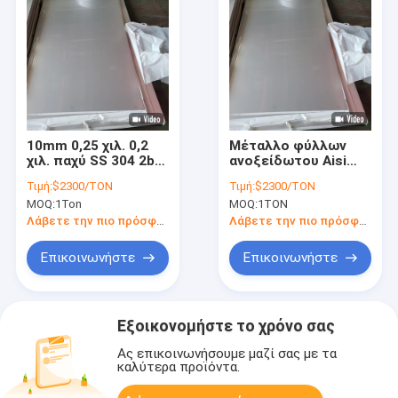
10mm 0,25 χιλ. 0,2
Μέταλλο φύλλων
χιλ. παχύ SS 304 2b
ανοξείδωτου Aisi
πιάτων φύλλων
304l 316 2b για το
Τιμή:
$2300/TON
Τιμή:
$2300/TON
μετάλλων
ωκεάνιο σκάφος
MOQ:
1Ton
MOQ:
1TON
ανοξείδωτου 0,1 χιλ.
τελειώνουν AISI 316
Λάβετε την πιο πρόσφατη τιμή
Λάβετε την πιο πρόσφατη τιμή
Επικοινωνήστε
Επικοινωνήστε
Εξοικονομήστε το χρόνο σας
Ας επικοινωνήσουμε μαζί σας με τα
καλύτερα προϊόντα.