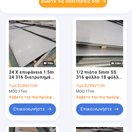
Δώστε τις απαιτήσεις σας
24 X επιφάνεια 1.5m
1/2 πιάτο 5mm SS
24 316 διατρυπημένη
316 φύλλο 18 φύλλο
επιτροπών NO.1
4x8 ανοξείδωτου
Τιμή:
$2300/TON
Τιμή:
$2300/TON
ανοξείδωτου
316 ανοξείδωτου
MOQ:
1Ton
MOQ:
1Ton
ανοξείδωτου φύλλο
μετρητών
πλάτος
Λάβετε την πιο πρόσφατη τιμή
Λάβετε την πιο πρόσφατη τιμή
Επικοινωνήστε
Επικοινωνήστε