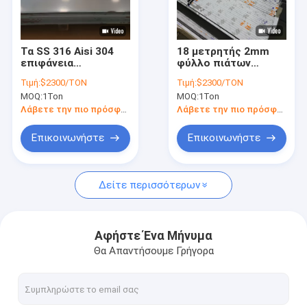
Σχετικά με εμάς
Επισκεψή εργοστασίου
Τα SS 316 Aisi 304
18 μετρητής 2mm
επιφάνεια
φύλλο πιάτων
Έλεγχος ποιότητας
ανοξείδωτου 2b
ανοξείδωτου 316 με
Τιμή:
$2300/TON
Τιμή:
$2300/TON
τελειώνουν το πιάτο
το CE/SGS
MOQ:
1Ton
MOQ:
1Ton
ανοξείδωτου SS 2b
Ζητήστε μια προσφορά
Λάβετε την πιο πρόσφατη τιμή
Λάβετε την πιο πρόσφατη τιμή
Επικοινωνήστε
Επικοινωνήστε
316l σωλήνας ανοξείδωτου
Δείτε περισσότερων
σωλήνωση ανοξείδωτου 304
ενωμένος στενά ανοξείδωτο σωλήνας
Αφήστε Ένα Μήνυμα
Θα Απαντήσουμε Γρήγορα
χωρίς συγκόλληση σωλήνας SS
Φύλλο μετάλλων ανοξείδωτου