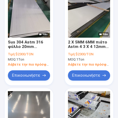
Sus 304 Astm 316
2 X 5MM 6MM πιάτο
φύλλο 20mm
Astm 4 3 X 4 12mm
ανοξείδωτου λεπτό
1/8 ανοξείδωτου 316
Τιμή:
$2300/TON
Τιμή:
$2300/TON
πιάτο ανοξείδωτου
201 316 304
MOQ:
1Ton
MOQ:
1Ton
βαρκών 12mm 10mm
Λάβετε την πιο πρόσφατη τιμή
Λάβετε την πιο πρόσφατη τιμή
Επικοινωνήστε
Επικοινωνήστε
Σπίτι
Προϊόντα
Βίντεο