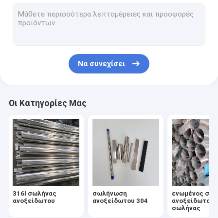
304 φύλλο ανοξείδωτου
316l φύλλο ανοξείδωτου
πιάτο ανοξείδωτου 316
Να συνεχίσει
φύλλο ανοξείδωτου καθρεφτών
βουρτσισμένο φύλλο ανοξείδωτου
Οι Κατηγορίες Μας
σπείρα ανοξείδωτου
Σωλήνας κραμάτων αργιλίου
Φύλλο κραμάτων αργιλίου
Σπείρα κραμάτων αργιλίου
316l σωλήνας
σωλήνωση
ενωμένος στε
συναρμολογήσεις ανοξείδωτου
ανοξείδωτου
ανοξείδωτου 304
ανοξείδωτο
σωλήνας