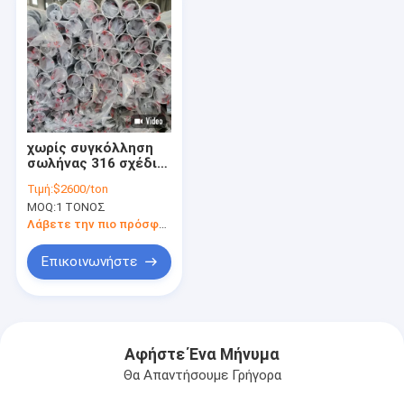
χωρίς συγκόλληση
σωλήνας 316 σχέδιο
40 0.310mm
Τιμή:
$2600/ton
ανοξείδωτου 304
MOQ:
1 ΤΟΝΟΣ
15mm
Λάβετε την πιο πρόσφατη τιμή
Επικοινωνήστε
Αφήστε Ένα Μήνυμα
Θα Απαντήσουμε Γρήγορα