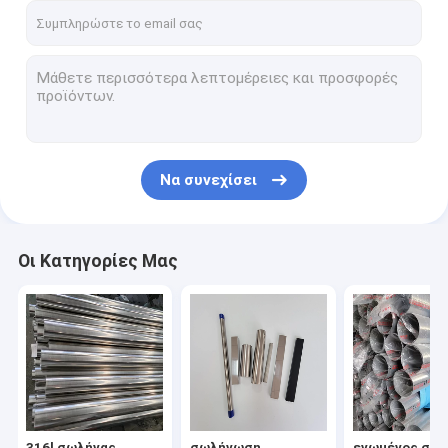
Να συνεχίσει
Οι Κατηγορίες Μας
316l σωλήνας
σωλήνωση
ενωμένος στε