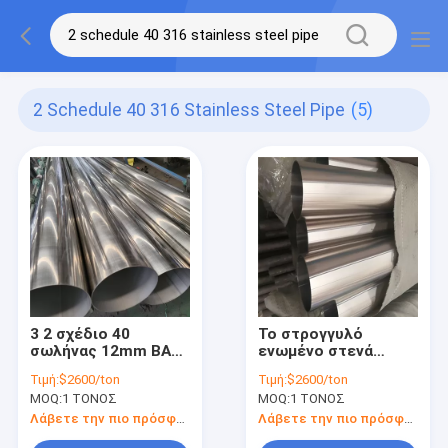
2 Schedule 40 316 Stainless Steel Pipe
(5)
3 2 σχέδιο 40
Το στρογγυλό
σωλήνας 12mm BA
ενωμένο στενά
Sa 213 Tp 316l
ανοξείδωτο σχέδιο
Τιμή:
$2600/ton
Τιμή:
$2600/ton
ανοξείδωτου 316
40 σωλήνων άνευ
MOQ:
1 ΤΟΝΟΣ
MOQ:
1 ΤΟΝΟΣ
13mm 14mm 15mm
ραφής
2B
ελασματοποιημένο
Λάβετε την πιο πρόσφατη τιμή
Λάβετε την πιο πρόσφατη τιμή
εν ψυχρώ No.4