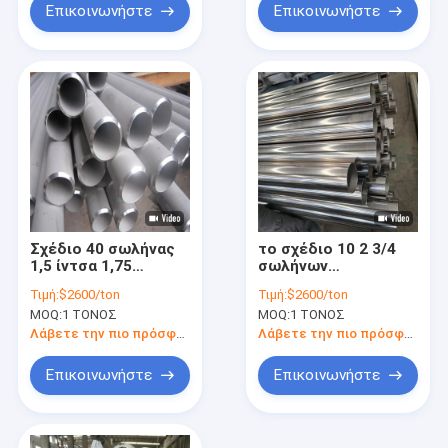
τελειώνει 22mm
Επικοινωνήστε
Επικοινωνήστε
200mm
Σχέδιο 40 σωλήνας
το σχέδιο 10 2 3/4
1,5 ίντσα 1,75
σωλήνων
ανοξείδωτου 316l
ανοξείδωτου 304 40
Τιμή:
$2600/ton
Τιμή:
$2600/ton
σωλήνωση
80 No.4 τελειώνει
MOQ:
1 ΤΟΝΟΣ
MOQ:
1 ΤΟΝΟΣ
εξάτμισης
τραβηγμένο στο
ανοξείδωτου καυτή -
κρύο
Λάβετε την πιο πρόσφατη τιμή
Λάβετε την πιο πρόσφατη τιμή
κυλημένος
Επικοινωνήστε
Επικοινωνήστε