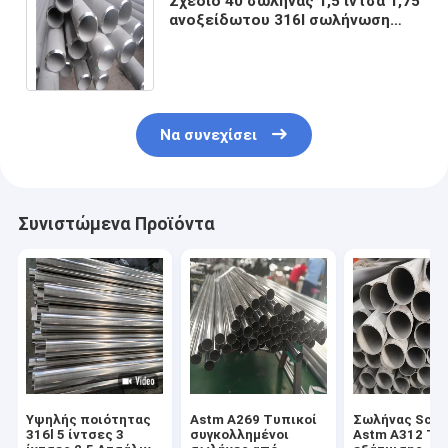
Σχέδιο 40 σωλήνας 1,5 ίντσα 1,75
ανοξείδωτου 316l σωλήνωση
εξάτμισης ανοξείδωτου καυτή -
κυλημένος
Να συνεχίσει
Συνιστώμενα Προϊόντα
Υψηλής ποιότητας
Astm A269 Τυπικοί
Σωλήνας Sch 
316l 5 ίντσες 3
συγκολλημένοι
Astm A312 Tp