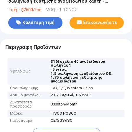
σωλήνωση εξάτμισης ανοξείδωτου καυτή -
κυλημένος
Τιμή：$2600/ton
MOQ：1 ΤΟΝΟΣ
Καλύτερη τιμή
Επικοινωνήστε
Περιγραφή Προϊόντων
316l σχέδιο 40 ανοξείδωτου
σωλήνας 1
,
,
5 ίντσα
Υψηλό φως
,
1.5 σωλήνωση ανοξείδωτου OD
1.75 σωλήνωση εξάτμισης
ανοξείδωτου
Όροι πληρωμής
L/C, T/T, Western Union
Αριθμό μοντέλου
201/304/304l/316l/2205
Δυνατότητα
3000ton/Month
προσφοράς
Μάρκα
TISCO POSCO
Πιστοποίηση
CE/SGS/ISO