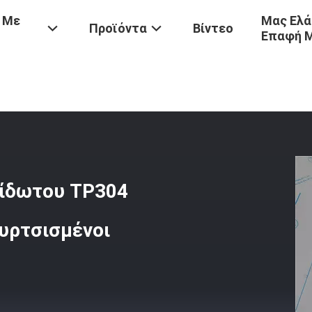
 Με
Μας Ελά
Προϊόντα
Βίντεο
Επαφή 
ρομηθευτές Φύλλων Ανοξείδωτου TP304 AISI304 316l 1.5mm 3mm Β
ίδωτου TP304
υρτσισμένοι