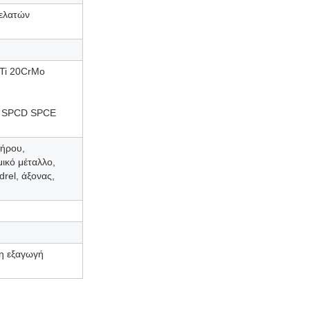
πελατών
Ti 20CrMo
CD SPCD SPCE
δήρου,
ικό μέταλλο,
rel, άξονας,
νη εξαγωγή