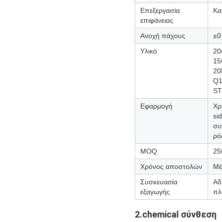
Επεξεργασία
Κα
επιφάνειας
Ανοχή πάχους
±0
Υλικό
20
15
20
Q1
ST
Εφαρμογή
Χρ
si
συ
ρό
MOQ
25
Χρόνος αποστολών
Μέ
Συσκευασία
Αδ
εξαγωγής
πλ
2.chemical σύνθεση