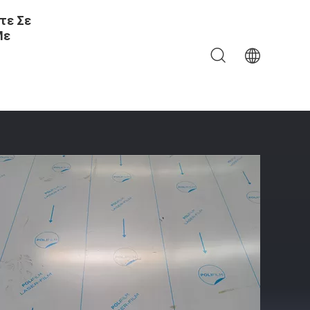
τε Σε
Με
ουρτσισμένοι