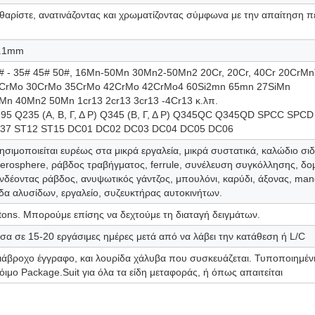
θαρίστε, ανατινάζοντας και χρωματίζοντας σύμφωνα με την απαίτηση 
.1mm
# - 35# 45# 50#, 16Mn-50Mn 30Mn2-50Mn2 20Cr, 20Cr, 40Cr 20CrMn
CrMo 30CrMo 35CrMo 42CrMo 42CrMo4 60Si2mn 65mn 27SiMn
Mn 40Mn2 50Mn 1cr13 2cr13 3cr13 -4Cr13 κ.λπ.
95 Q235 (Α, Β, Γ, Δ Ρ) Q345 (Β, Γ, Δ Ρ) Q345QC Q345QD SPCC SP
37 ST12 ST15 DC01 DC02 DC03 DC04 DC05 DC06
ησιμοποιείται ευρέως στα μικρά εργαλεία, μικρά συστατικά, καλώδιο σι
derosphere, ράβδος τραβήγματος, ferrule, συνέλευση συγκόλλησης, δομ
νδέοντας ράβδος, ανυψωτικός γάντζος, μπουλόνι, καρύδι, άξονας, mand
δα αλυσίδων, εργαλείο, συζευκτήρας αυτοκινήτων.
tons. Μπορούμε επίσης να δεχτούμε τη διαταγή δειγμάτων.
σα σε 15-20 εργάσιμες ημέρες μετά από να λάβει την κατάθεση ή L/C
ιάβροχο έγγραφο, και λουρίδα χάλυβα που συσκευάζεται. Τυποποιημέ
όιμο Package.Suit για όλα τα είδη μεταφοράς, ή όπως απαιτείται