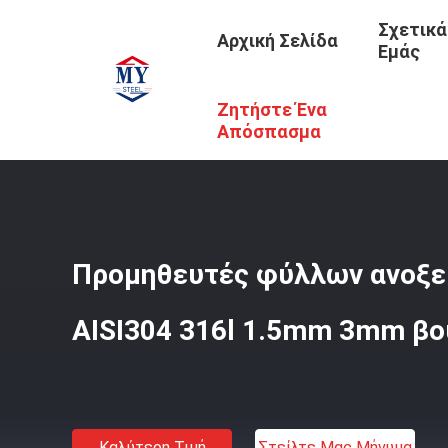
Σχετικά
Αρχική Σελίδα
Εμάς
Ζητήστε Ένα
Αρχική Σελίδα
/
Προϊόντα
/
316l Φύλλο Ανοξείδωτου
/
Π
Απόσπασμα
Προμηθευτές φύλλων ανοξε
AISI304 316l 1.5mm 3mm βο
Καλύτερη Τιμή
Στείλτε Μας Μήνυμα