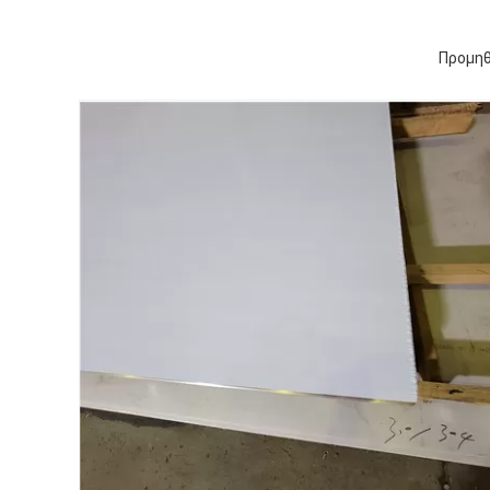
Προμηθ