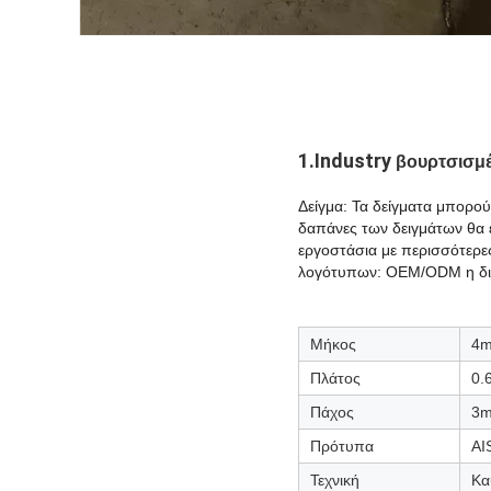
1.Industry
βουρτσισμέ
Δείγμα: Τα δείγματα μπορο
δαπάνες των δειγμάτων θα 
εργοστάσια με περισσότερ
λογότυπων: OEM/ODM η διατ
Μήκος
4m
Πλάτος
0.
Πάχος
3m
Πρότυπα
AI
Τεχνική
Κα