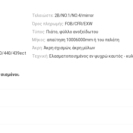
Τελειώστε:
2B/NO.1/NO.4/mirror
Όρος πληρωμής:
FOB/CFR/EXW
Τύπος:
Πιάτο, φύλλο ανοξείδωτου
Μήκος:
απαίτηση 10006000mm ή του πελάτη
Άκρη:
Άκρη σχισμών, άκρη μύλων
0/440/439ect
Τεχνική:
Ελασματοποιημένος εν ψυχρώ καυτός - κυ
,
σισμένοι