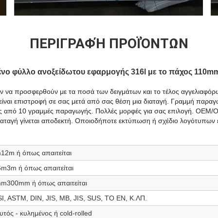
ΠΕΡΙΓΡΑΦΉ ΠΡΟΪΌΝΤΩΝ
νο φύλλο ανοξείδωτου εφαρμογής 316l με το πάχος 110m
ύν να προσφερθούν με τα ποσά των δειγμάτων και το τέλος αγγελιαφόρ
είναι επιστροφή σε σας μετά από σας θέση μια διαταγή. Γραμμή παραγω
ες από 10 γραμμές παραγωγής. Πολλές μορφές για σας επιλογή. OEM
αγή γίνεται αποδεκτή. Οποιοδήποτε εκτύπωση ή σχέδιο λογότυπων ε
12m ή όπως απαιτείται
6m3m ή όπως απαιτείται
m300mm ή όπως απαιτείται
SI, ASTM, DIN, JIS, ΜΒ, JIS, SUS, ΤΟ EN, Κ.ΛΠ.
υτός - κυλημένος ή cold-rolled