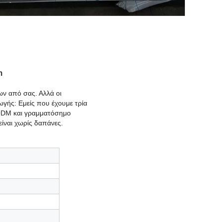
m
ων από σας. Αλλά οι
γής: Εμείς που έχουμε τρία
/ODM και γραμματόσημο
ίναι χωρίς δαπάνες.