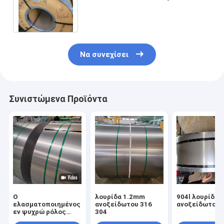
γαλβανισμένες σπείρες καυτής
εμβύθισης
Να συνεχίσει
Συνιστώμενα Προϊόντα
Ο
λουρίδα 1.2mm
904l λουρίδα
ελασματοποιημένος
ανοξείδωτου 316
ανοξείδωτου
εν ψυχρώ ρόλος
304
2205 λουρίδα 50mm