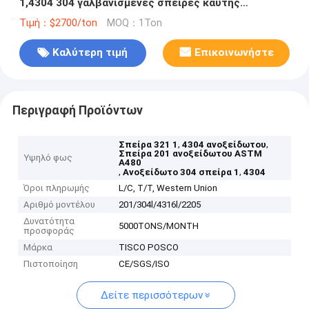
1,4304 304 γαλβανισμένες σπείρες καυτής
εμβύθισης
Τιμή：$2700/ton
MOQ：1Ton
Καλύτερη τιμή
Επικοινωνήστε
Περιγραφή Προϊόντων
,
,
Σπείρα 321 1
4304 ανοξείδωτου
Σπείρα 201 ανοξείδωτου ASTM
Υψηλό φως
A480
,
,
Ανοξείδωτο 304 σπείρα 1
4304
Όροι πληρωμής
L/C, T/T, Western Union
Αριθμό μοντέλου
201/304l/4316l/2205
Δυνατότητα
5000TONS/MONTH
προσφοράς
Μάρκα
TISCO POSCO
Πιστοποίηση
CE/SGS/ISO
Δείτε περισσότερων