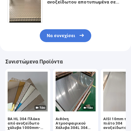
ανοξείδωτου αποτυπωμένα σε
ανάγλυφο 4 X 8 304 τελειώνει 4x8
καυτό - κυλημένος
Να συνεχίσει
Συνιστώμενα Προϊόντα
ΒΑ HL 304 Πλάκα
Αιθόνη
AISI 10mm πα
από ανοξείδωτο
Ατμοσφαιρικού
πιάτο 304
χάλυβα 1000mm-
Χάλυβα 304L 304
ανοξείδωτου 