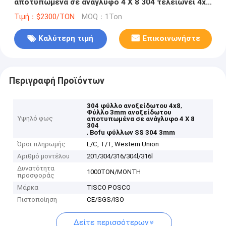
αποτυπωμένα σε ανάγλυφο 4 X 8 304 τελειώνει 4x8
καυτό - κυλημένος
Τιμή：$2300/TON
MOQ：1Ton
Καλύτερη τιμή
Επικοινωνήστε
Περιγραφή Προϊόντων
,
304 φύλλο ανοξείδωτου 4x8
Φύλλο 3mm ανοξείδωτου
Υψηλό φως
αποτυπωμένα σε ανάγλυφο 4 X 8
304
,
Bofu φύλλων SS 304 3mm
Όροι πληρωμής
L/C, T/T, Western Union
Αριθμό μοντέλου
201/304/316/304l/316l
Δυνατότητα
1000TON/MONTH
προσφοράς
Μάρκα
TISCO POSCO
Πιστοποίηση
CE/SGS/ISO
Δείτε περισσότερων