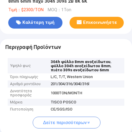
8mm 6mm παχύ 304h 309s 2B 8K 6K
Τιμή：$2300/TON
MOQ：1Ton
Καλύτερη τιμή
Επικοινωνήστε
Περιγραφή Προϊόντων
,
304h φύλλο 8mm ανοξείδωτου
Υψηλό φως
,
φύλλο 304h ανοξείδωτου 8mm
πιάτο 309s ανοξείδωτου 6mm
Όροι πληρωμής
L/C, T/T, Western Union
Αριθμό μοντέλου
201/304/316/304l/316l
Δυνατότητα
1000TON/MONTH
προσφοράς
Μάρκα
TISCO POSCO
Πιστοποίηση
CE/SGS/ISO
Δείτε περισσότερων