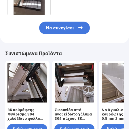
6mm παχύ 304h 309s 2B 8K 6K
Να συνεχίσει
Συνιστώμενα Προϊόντα
8K καθρέφτης
Σφραγίδα από
Νο 8 γυαλισμέ
Φινίρισμα 304
ανοξείδωτο χάλυβα
καθρέφτης φ
χαλύβδινο φύλλο
304 πάχους 8K
0.5mm 2mm A
από ανοξείδωτο
0,3mm με
A240 Tp304
χάλυβα πλάτος 48 "
εξαιρετική
ανοξείδωτου 4
Καλύτερη τιμή
Καλύτερη τιμή
Καλύτερη 