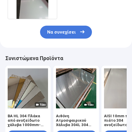
ανοξείδωτου 304 316
Να συνεχίσει
Συνιστώμενα Προϊόντα
ΒΑ HL 304 Πλάκα
Αιθόνη
AISI 10mm πα
από ανοξείδωτο
Ατμοσφαιρικού
πιάτο 304
χάλυβα 1000mm-
Χάλυβα 304L 304
ανοξείδωτου 
6000mm μήκος
321 316L 310S 2205
Νο 4 304L 316