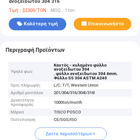
ανοξείδωτου 304 316
Τιμή：$2300/TON
MOQ：1ton
Καλύτερη τιμή
Επικοινωνήστε
Περιγραφή Προϊόντων
Καυτός - κυλημένο φύλλο
ανοξείδωτου 304
Υψηλό φως
,
,
φύλλο ανοξείδωτου 304 6mm
Φύλλο SS 304 ASTM A240
Όροι πληρωμής
L/C, T/T, Western Union
Αριθμό μοντέλου
201/304/316/304l/316l
Δυνατότητα
1000ton/month
προσφοράς
Μάρκα
TISCO POSCO
Πιστοποίηση
CE/SGS/ISO
Δείτε περισσότερων