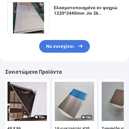
Ελασματοποιημένα εν ψυχρώ
1220*2440mm Jis 2b
τελειώνουν το φύλλο
ανοξείδωτου
Να συνεχίσει
Συνιστώμενα Προϊόντα
48 X 96
16 ο μετρητής 430
Σφραγίδα από