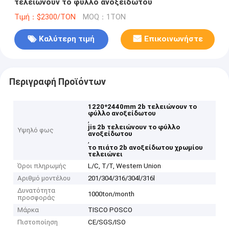
τελειώνουν το φύλλο ανοξείδωτου
Τιμή：$2300/TON
MOQ：1TON
Καλύτερη τιμή
Επικοινωνήστε
Περιγραφή Προϊόντων
1220*2440mm 2b τελειώνουν το
φύλλο ανοξείδωτου
,
jis 2b τελειώνουν το φύλλο
Υψηλό φως
ανοξείδωτου
,
το πιάτο 2b ανοξείδωτου χρωμίου
τελειώνει
Όροι πληρωμής
L/C, T/T, Western Union
Αριθμό μοντέλου
201/304/316/304l/316l
Δυνατότητα
1000ton/month
προσφοράς
Μάρκα
TISCO POSCO
Πιστοποίηση
CE/SGS/ISO